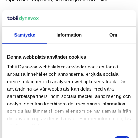
Samtycke
Information
Om
Senaste artiklarna
Denna webbplats använder cookies
Tobii Dynavox webbplatser använder cookies för att
anpassa innehållet och annonserna, erbjuda sociala
mediefunktioner och analysera webbplatsens trafik. Din
Även i Frågor & svar
användning av vår webbplats kan delas med våra
samarbetspartners inom sociala medier, annonsering och
analys, som kan kombinera det med annan information
Why Are Album Cover Images Not
som du har lämnat till dem eller som de har samlat in från
Appearing in Communicator 5's Music
din användning av deras tjänster. För mer information, läs
Player Pageset?
vår Cookie Policy.
augusti 03, 2026
Samtyckesval