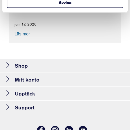
Here's how to find the Tobii Dynavox
Avvisa
device serial number.
juni 17, 2026
Läs mer
Shop
Mitt konto
Upptäck
Support