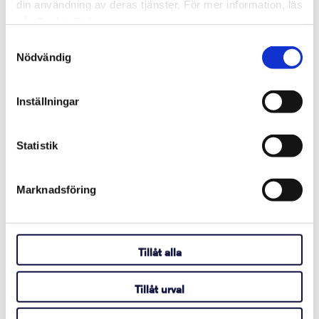
din användning av deras tjänster. För mer information, läs
vår Cookie Policy.
Why Are Album Cover Images Not
Samtyckesval
Appearing in Communicator 5's Music
Nödvändig
Player Pageset?
augusti 03, 2026
Inställningar
Läs mer
Statistik
How to Activate Your Acapela My-Own-
Marknadsföring
Voice
juli 14, 2026
Tillåt alla
Läs mer
Tillåt urval